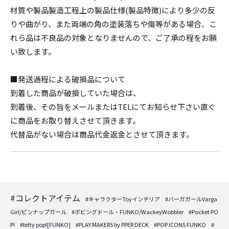
材質や製品製造工程上の製品仕様(製品特徴)により多少の反
りや曲がり、また両端の角の塗装落ちや傷等がある場合、こ
れら品は不良品の対象となりませんので、ご了承の程をお願
い致します。
■発送過程による破損品について
到着した商品が破損していた場合は、
到着後、その旨をメールまたはTELにてお知らせ下さい直ぐ
に商品をお取り替えさせて頂きます。
代替品がない場合は商品代金返金とさせて頂きます。
#コレクトアイテム
#キャラクターToyインテリア
#バーガガールVarga
Girl/ピンナップガール
#ボビングドール・FUNKO/WackeyWobbler
#Pocket PO
P!
#bitty pop![FUNKO]
#PLAY MAKERS by PPER DECK
#POP ICONS FUNKO
#