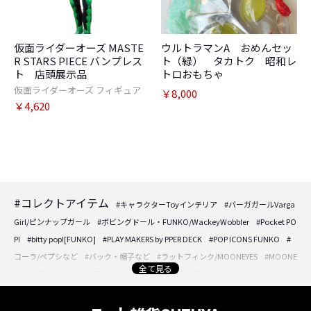
仮面ライダーオーズ MASTE
ウルトラマンA おめんセッ
R STARS PIECE バンプレス
ト（緑） タカトク 昭和レ
ト 店頭展示品
トロおもちゃ
仮面ライダーオーズ フィギュア
￥8,000
￥4,620
#コレクトアイテム
#キャラクターToyインテリア
#バーガガールVarga
Girl/ピンナップガール
#ボビングドール・FUNKO/WackeyWobbler
#Pocket PO
P!
#bitty pop![FUNKO]
#PLAY MAKERS by PPER DECK
#POP ICONS FUNKO
#
コーラ/ペプシなど
#バック・帽子など
#ラットフィンク/MOONEYES
#MOONE
全て見る
YES
#フェリックス
#スヌーピー/PEANUTS
#ディズニー/DISNEY
#DOLL・人
形・フィギュア
#DOLL・人形・フィギュア
#アクセサリーケースなど
#時計/
置き時計/壁掛け時計
#フォトフレーム/壁掛けプレートなど
#パフュームボトル/