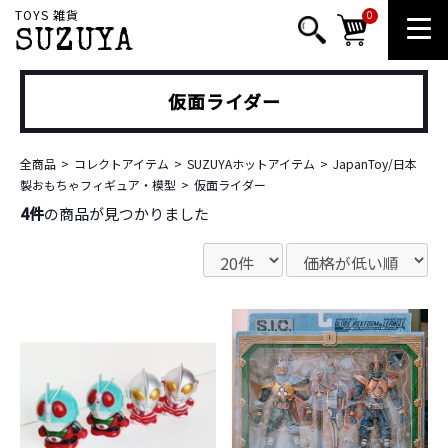
TOYS 雑貨
0
SUZUYA
仮面ライダー
全商品
コレクトアイテム
SUZUYAホットアイテム
JapanToy/日本
製おもちゃフィギュア・模型
仮面ライダー
4件
の商品が見つかりました