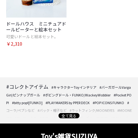
お買い物を続ける
カートへ進む
ドールハウス ミニチュアド
ールピーターと絵本セット
可愛いドールと絵本セット。
￥2,310
#コレクトアイテム
#キャラクターToyインテリア
#バーガガールVarga
Girl/ピンナップガール
#ボビングドール・FUNKO/WackeyWobbler
#Pocket PO
P!
#bitty pop![FUNKO]
#PLAY MAKERS by PPER DECK
#POP ICONS FUNKO
#
コーラ/ペプシなど
#バック・帽子など
#ラットフィンク/MOONEYES
#MOONE
全て見る
YES
#フェリックス
#スヌーピー/PEANUTS
#ディズニー/DISNEY
#DOLL・人
形・フィギュア
#DOLL・人形・フィギュア
#アクセサリーケースなど
#時計/
置き時計/壁掛け時計
#フォトフレーム/壁掛けプレートなど
#パフュームボトル/
Toy's雑貨SUZUYA