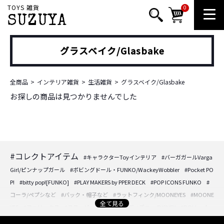
TOYS 雑貨
0
SUZUYA
グラスベイク/Glasbake
全商品
インテリア雑貨
生活雑貨
グラスベイク/Glasbake
お探しの商品は見つかりませんでした
#コレクトアイテム
#キャラクターToyインテリア
#バーガガールVarga
Girl/ピンナップガール
#ボビングドール・FUNKO/WackeyWobbler
#Pocket PO
P!
#bitty pop![FUNKO]
#PLAY MAKERS by PPER DECK
#POP ICONS FUNKO
#
コーラ/ペプシなど
#バック・帽子など
#ラットフィンク/MOONEYES
#MOONE
全て見る
YES
#フェリックス
#スヌーピー/PEANUTS
#ディズニー/DISNEY
#DOLL・人
形・フィギュア
#DOLL・人形・フィギュア
#アクセサリーケースなど
#時計/