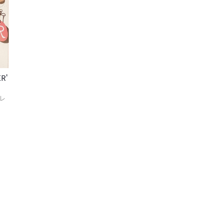
R'
レ
ートへ進む