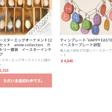
ースターエッグオーナメント12
ティンプレート 'HAPPY EASTE
セット annie collection カ
イースタープレート卵型
トリー雑貨 イースターインテ
輸入品で卵形が可愛いイースタープ
お買い物を続ける
カ
ア
ート
ースターエッグオーナメント12個セ
￥4,840
ト
,310
ただいま品切れ中です。