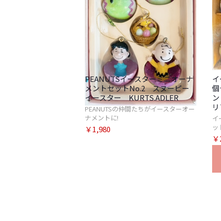
PEANUTSイースターミニオーナ
イ
メントセットNo.2 スヌーピー
個
イースター KURTS.ADLER
ン
リ
PEANUTSの仲間たちがイースターオー
ナメントに!
イ
ッ
￥1,980
￥2