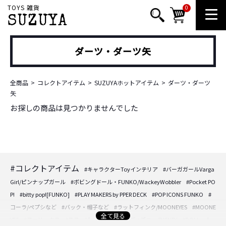
TOYS 雑貨
0
SUZUYA
ダーツ・ダーツ矢
全商品
コレクトアイテム
SUZUYAホットアイテム
ダーツ・ダーツ
矢
お探しの商品は見つかりませんでした
#コレクトアイテム
#キャラクターToyインテリア
#バーガガールVarga
Girl/ピンナップガール
#ボビングドール・FUNKO/WackeyWobbler
#Pocket PO
P!
#bitty pop![FUNKO]
#PLAY MAKERS by PPER DECK
#POP ICONS FUNKO
#
コーラ/ペプシなど
#バック・帽子など
#ラットフィンク/MOONEYES
#MOONE
全て見る
YES
#フェリックス
#スヌーピー/PEANUTS
#ディズニー/DISNEY
#DOLL・人