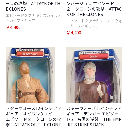
ーンの攻撃 ATTACK OF TH
ンバージョン エピソード
E CLONES
２ クローンの攻撃 ATTAC
K OF THE CLONES
エピソード２アナキンスカイウォ
ーカーフィギュア。
エピソード２アナキンスカイウォ
ーカーフィギュア。
￥4,400
￥4,400
お買い物を続ける
カートへ進む
スターウォーズ12インチフィ
スターウォーズ12インチフィ
ギュア オビワンケノビ
ギュア デンガー エピソー
エピソード２ クローンの攻
ド5 帝国の逆襲 THE EMP
撃 ATTACK OF THE CLONE
IRE STRIKES BACK