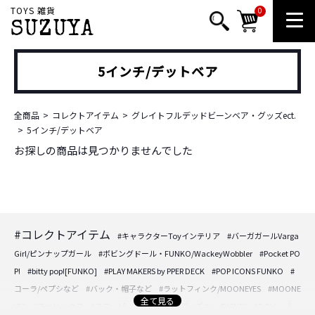
TOYS 雑貨
0
SUZUYA
5インチ/デットベア
全商品
コレクトアイテム
グレイトフルデッドビーンベア・グッズect.
5インチ/デットベア
お探しの商品は見つかりませんでした
#コレクトアイテム
#キャラクターToyインテリア
#バーガガールVarga
Girl/ピンナップガール
#ボビングドール・FUNKO/WackeyWobbler
#Pocket PO
P!
#bitty pop![FUNKO]
#PLAY MAKERS by PPER DECK
#POP ICONS FUNKO
#
コーラ/ペプシなど
#バック・帽子など
#ラットフィンク/MOONEYES
#MOONE
全て見る
YES
#フェリックス
#スヌーピー/PEANUTS
#ディズニー/DISNEY
#DOLL・人