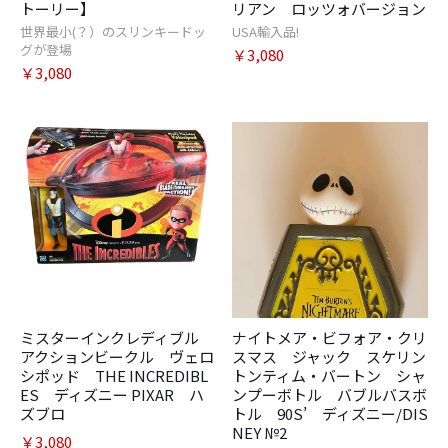
トーリー】
リアン ロッツォバージョン
世界最小(？）のスリンキードッ
USA輸入品!
グが登場
￥3,080
￥3,080
ミスターインクレディブル
ナイトメア・ビフォア・クリ
アクションビークル ヴェロ
スマス ジャック スケリン
シポッド THE INCREDIBL
トンティム・バートン シャ
ES ディズニー PIXAR ハ
ンプーボトル バブルバスボ
ズブロ
トル 90S’ ディズニー/DIS
NEY №2
￥3,080