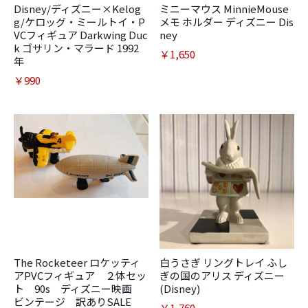
Disney/ディズニー×Kelog
ミニーマウス MinnieMouse
g/ケロッグ・ミールトイ・P
メモ ホルダー ディズニー Dis
VCフィギュア Darkwing Duc
ney
k ゴサリン・マラード 1992
￥1,650
年
￥990
The Rocketeer ロケッティ
白うさぎ リングトレイ ふし
アPVCフィギュア ２体セッ
ぎの国のアリス ディズニー
ト 90s ディズニー映画
(Disney)
ビンテージ 訳ありSALE
￥1,760