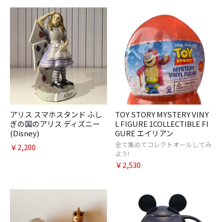
お買い物を続ける
カートへ進む
アリス スマホスタンド ふし
TOY STORY MYSTERY VINY
ぎの国のアリス ディズニー
L FIGURE 1COLLECTIBLE FI
(Disney)
GURE エイリアン
全て集めてコレクトオールしてみ
￥2,200
よう!
￥2,530