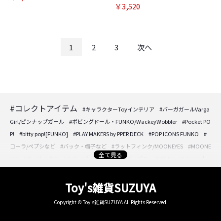
￥3,520
1
2
3
次へ
#コレクトアイテム
#キャラクターToyインテリア
#バーガガールVarga
Girl/ピンナップガール
#ボビングドール・FUNKO/WackeyWobbler
#Pocket PO
P!
#bitty pop![FUNKO]
#PLAY MAKERS by PPER DECK
#POP ICONS FUNKO
#
コーラ/ペプシなど
#バック・帽子など
#ラットフィンク/MOONEYES
#MOONE
全て見る
YES
#フェリックス
#スヌーピー/PEANUTS
#ディズニー/DISNEY
#DOLL・人
形・フィギュア
#DOLL・人形・フィギュア
#アクセサリーケースなど
#時計/
置き時計/壁掛け時計
#フォトフレーム/壁掛けプレートなど
#パフュームボトル/
Toy's雑貨SUZUYA
香水入れ
#ジュエリーケース・トレーetc.
#ミラー/卓上・壁掛け・持ち手ect
#
Copyright © Toy's雑貨SUZUYA All Rights Reserved.
グレイトフルデッドビーンベア・グッズect.
#5インチ/デットベア
#７インチ/デ
ッドベア
#12インチ/デッドベア
#バッグ・雑貨等
#ぬいぐるみ
#HANSA/ぬい