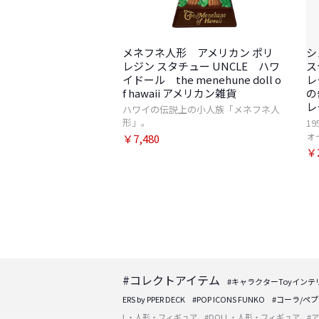
メネフネ人形 アメリカン ポリ
シ
レジン スタチュー UNCLE ハワ
ス
イドール the menehune doll o
レ
f hawaii アメリカン雑貨
の
レ
ハワイの伝説上の小人族「メネフネ人
形」。
1
ォ
￥7,480
￥2
#コレクトアイテム
#キャラクターToyインテ
ERS by PPER DECK
#POP ICONS FUNKO
#コーラ/ペ
L・人形・フィギュア
#DOLL・人形・フィギュア
#