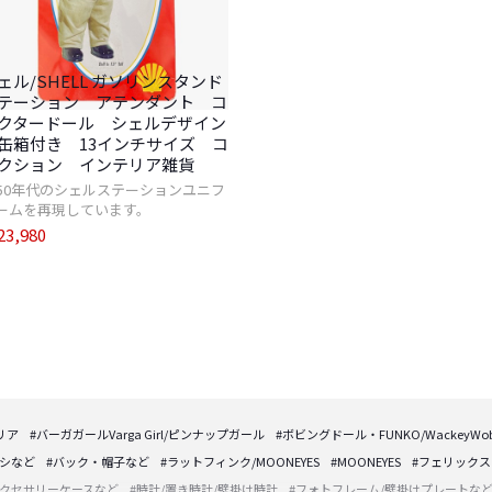
ェル/SHELL ガソリンスタンド
テーション アテンダント コ
クタードール シェルデザイン
缶箱付き 13インチサイズ コ
クション インテリア雑貨
950年代のシェルステーションユニフ
ームを再現しています。
3,980
リア
#バーガガールVarga Girl/ピンナップガール
#ボビングドール・FUNKO/WackeyWobb
プシなど
#バック・帽子など
#ラットフィンク/MOONEYES
#MOONEYES
#フェリックス
アクセサリーケースなど
#時計/置き時計/壁掛け時計
#フォトフレーム/壁掛けプレートな