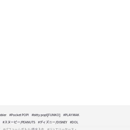
ler
#Pocket POP!
#bitty pop![FUNKO]
#PLAY MAK
#スヌーピー/PEANUTS
#ディズニー/DISNEY
#DOL
ど
#パフュームボトル/香水入れ
#ジュエリーケース・