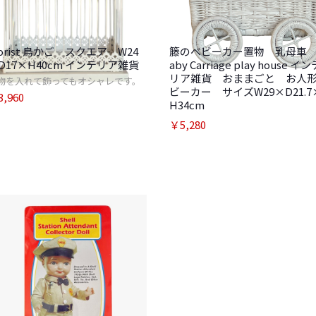
lorist 鳥かご スクエア W24
籐のベビーカー置物 乳母車 
D17×H40cm インテリア雑貨
aby Carriage play house イン
リア雑貨 おままごと お人
物を入れて飾ってもオシャレです。
ビーカー サイズW29×D21.7
,960
H34cm
￥5,280