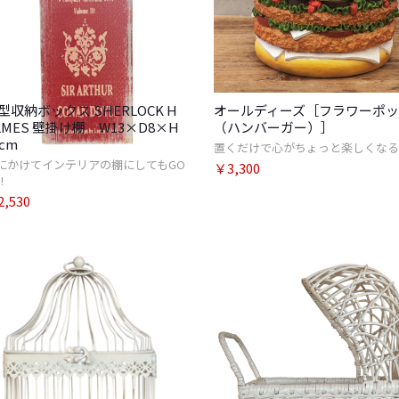
型収納ボックス SHERLOCK H
オールディーズ［フラワーポ
LMES 壁掛け棚 W13×D8×H
（ハンバーガー）］
3cm
置くだけで心がちょっと楽しくなる
にかけてインテリアの棚にしてもGO
￥3,300
!
,530
お買い物を続ける
カ