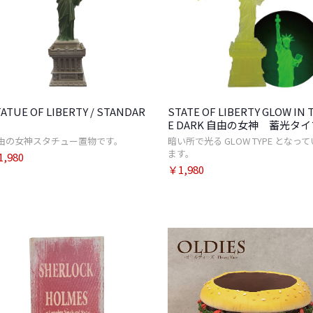
ATUE OF LIBERTY / STANDAR
STATE OF LIBERTY GLOW IN 
E DARK 自由の女神 蓄光タイ
由の女神スタチュー置物です。
暗い所で光る GLOW TYPE となって
ます。
,980
￥1,980