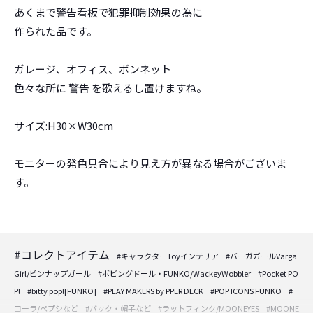
あくまで警告看板で犯罪抑制効果の為に
作られた品です。
ガレージ、オフィス、ボンネット
色々な所に 警告 を歌えるし置けますね。
サイズ:H30×W30cm
モニターの発色具合により見え方が異なる場合がございま
す。
#コレクトアイテム
#キャラクターToyインテリア
#バーガガールVarga
Girl/ピンナップガール
#ボビングドール・FUNKO/WackeyWobbler
#Pocket PO
P!
#bitty pop![FUNKO]
#PLAY MAKERS by PPER DECK
#POP ICONS FUNKO
#
コーラ/ペプシなど
#バック・帽子など
#ラットフィンク/MOONEYES
#MOONE