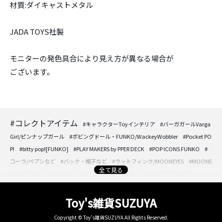
材質:ダイキャストメタル
JADA TOYS社製
モニターの発色具合により見え方が異なる場合が
ございます。
#コレクトアイテム
#キャラクターToyインテリア
#バーガガールVarga
Girl/ピンナップガール
#ボビングドール・FUNKO/WackeyWobbler
#Pocket PO
P!
#bitty pop![FUNKO]
#PLAY MAKERS by PPER DECK
#POP ICONS FUNKO
#
コーラ/ペプシなど
#バック・帽子など
#ラットフィンク/MOONEYES
#MOONE
全て見る
YES
#フェリックス
#スヌーピー/PEANUTS
#ディズニー/DISNEY
#DOLL・人
形・フィギュア
#DOLL・人形・フィギュア
#アクセサリーケースなど
#時計/
置き時計/壁掛け時計
#フォトフレーム/壁掛けプレートなど
#パフュームボトル/
Toy's雑貨SUZUYA
香水入れ
#ジュエリーケース・トレーetc.
#ミラー/卓上・壁掛け・持ち手ect
#
Copyright © Toy's雑貨SUZUYA All Rights Reserved.