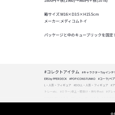
1800円＋税(1980)→980円＋税(1078)
箱サイズ:W16×D3.5×H15.5cm
メーカー:メディコムトイ
パッケージと中のキューブリックを固定
#コレクトアイテム
#キャラクターToyインテ
ERS by PPER DECK
#POP ICONS FUNKO
#コーラ/ペ
L・人形・フィギュア
#DOLL・人形・フィギュア
#
トレーetc.
#ミラー/卓上・壁掛け・持ち手ect
#グレ
HANSA/ぬいぐるみ
#ビーニー/ぬいぐるみ
#その他
ーシップストア
#りかちゃん/DOLL
#やまと/YAMAT
TREK/スタートレック
#NBA/バスケットボール選手
会