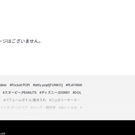
ージはございません。
ler
#Pocket POP!
#bitty pop![FUNKO]
#PLAY MAK
#スヌーピー/PEANUTS
#ディズニー/DISNEY
#DOL
ど
#パフュームボトル/香水入れ
#ジュエリーケース・
12インチ/デッドベア
#バッグ・雑貨等
#ぬいぐるみ
#
イフ
#ハーマン/HERMANN
#バービードール/パートナ
#ストレンジャーシングス/STRANGER THINGS
#STAR
#スポーン/Spawn アメコミフィギュア等
#マーズ・アタ
わせ