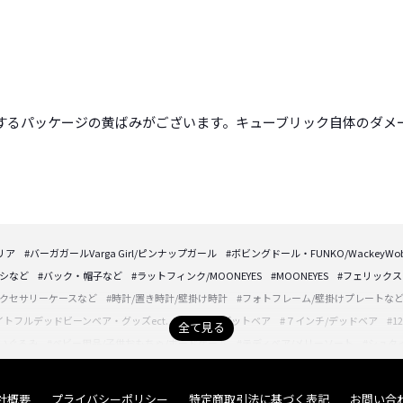
するパッケージの黄ばみがございます。キューブリック自体のダメ
リア
#バーガガールVarga Girl/ピンナップガール
#ボビングドール・FUNKO/WackeyWobb
プシなど
#バック・帽子など
#ラットフィンク/MOONEYES
#MOONEYES
#フェリックス
アクセサリーケースなど
#時計/置き時計/壁掛け時計
#フォトフレーム/壁掛けプレートな
イトフルデッドビーンベア・グッズect.
#5インチ/デットベア
#７インチ/デッドベア
#
全て見る
ぬいぐるみ
#ベビー用品/子供おもちゃ/ボードゲーム
#テディベア/メリーソート
#シュタ
O
#TAKARAZUKA/宝塚人形
#レディルミナス/LADY LUMINUOUS
#海外映画/フィギュア
フィギュア等。
#猿の惑星/PLANET OF THE APES
#21世紀おもちゃ/TheUltimateSoldier
社概要
プライバシーポリシー
特定商取引法に基づく表記
お問い合