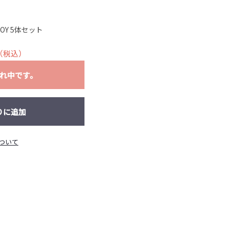
 TOY 5体セット
（税込）
れ中です。
りに追加
ついて