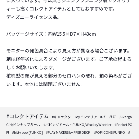
に入っています。今は無きジュンプランニング製でクオリテ
ィーも高くコレクトアイテムとしてもおすすめです。
ディズニーライセンス品。
パッケージサイズ：約W15.5×D7×H43cm
モニターの発色具合により見え方が異なる場合ございます。
箱は経年劣化によるダメージがございます。ご了承の程よろ
しくお願いいたします。
棺桶型の顔が見える部分のセロハンの破れ、箱の染みがござ
います。本体には問題ございません。
#コレクトアイテム
#キャラクターToyインテリア
#バーガガールVarga
Girl/ピンナップガール
#ボビングドール・FUNKO/WackeyWobbler
#Pocket PO
P!
#bitty pop![FUNKO]
#PLAY MAKERS by PPER DECK
#POP ICONS FUNKO
#