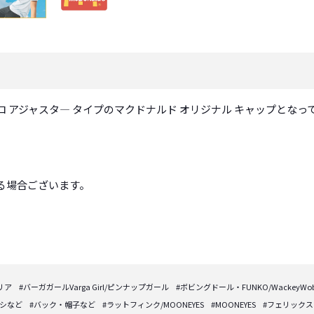
 アジャスタ― タイプのマクドナルド オリジナル キャップとなっ
る場合ございます。
リア
#バーガガールVarga Girl/ピンナップガール
#ボビングドール・FUNKO/WackeyWobb
プシなど
#バック・帽子など
#ラットフィンク/MOONEYES
#MOONEYES
#フェリックス