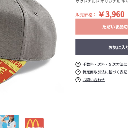
マクドナルド オリジナル キ
￥3,960
販売価格：
ただいま品切
お気に入
手数料・送料・配送方法に
特定商取引法に基づく表記
お問い合わせ
お買い物を続ける
カートへ進む