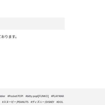
ております。
ler
#Pocket POP!
#bitty pop![FUNKO]
#PLAY MAK
#スヌーピー/PEANUTS
#ディズニー/DISNEY
#DOL