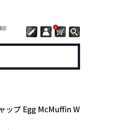
0
ORE
ャップ Egg McMuffin W