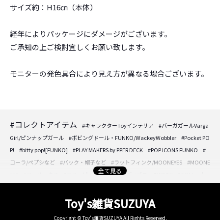
サイズ約：H16㎝（本体）
経年によりパッケージにダメージがございます。
ご承知の上ご検討宜しくお願い致します。
モニターの発色具合により見え方が異なる場合ございます。
#コレクトアイテム
#キャラクターToyインテリア
#バーガガールVarga
Girl/ピンナップガール
#ボビングドール・FUNKO/WackeyWobbler
#Pocket PO
P!
#bitty pop![FUNKO]
#PLAY MAKERS by PPER DECK
#POP ICONS FUNKO
#
コーラ/ペプシなど
#バック・帽子など
#ラットフィンク/MOONEYES
#MOONE
全て見る
YES
#フェリックス
#スヌーピー/PEANUTS
#ディズニー/DISNEY
#DOLL・人
形・フィギュア
#DOLL・人形・フィギュア
#アクセサリーケースなど
#時計/
置き時計/壁掛け時計
#フォトフレーム/壁掛けプレートなど
#パフュームボトル/
Toy's雑貨SUZUYA
香水入れ
#ジュエリーケース・トレーetc.
#ミラー/卓上・壁掛け・持ち手ect
#
Copyright © Toy's雑貨SUZUYA All Rights Reserved.