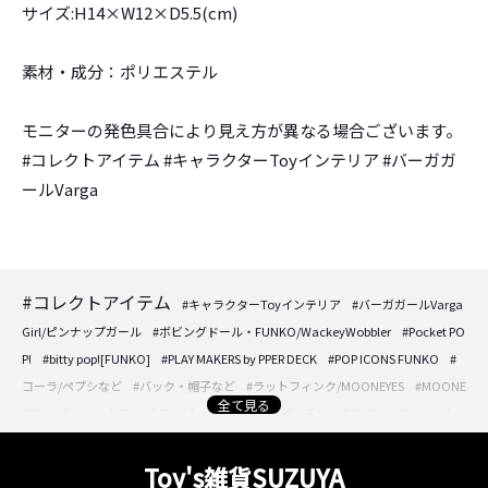
サイズ:H14×W12×D5.5(cm)
素材・成分：ポリエステル
モニターの発色具合により見え方が異なる場合ございます。
#コレクトアイテム #キャラクターToyインテリア #バーガガ
ールVarga
#コレクトアイテム
#キャラクターToyインテリア
#バーガガールVarga
Girl/ピンナップガール
#ボビングドール・FUNKO/WackeyWobbler
#Pocket PO
P!
#bitty pop![FUNKO]
#PLAY MAKERS by PPER DECK
#POP ICONS FUNKO
#
コーラ/ペプシなど
#バック・帽子など
#ラットフィンク/MOONEYES
#MOONE
全て見る
YES
#フェリックス
#スヌーピー/PEANUTS
#ディズニー/DISNEY
#DOLL・人
形・フィギュア
#DOLL・人形・フィギュア
#アクセサリーケースなど
#時計/
置き時計/壁掛け時計
#フォトフレーム/壁掛けプレートなど
#パフュームボトル/
Toy's雑貨SUZUYA