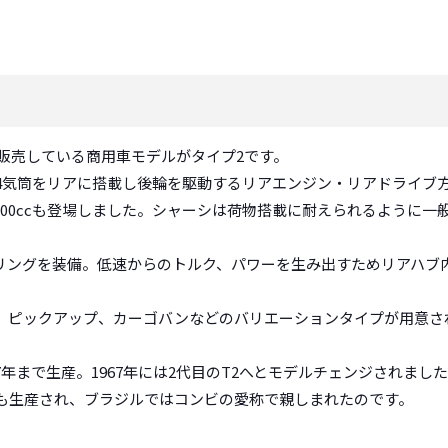
、販売している商用車モデルがタイプ2です。
お買い物を続ける
カートへ進む
4気筒をリアに搭載し後輪を駆動するリアエンジン・リアドライブ
には1500ccも登場しました。シャーシは荷物搭載に耐えられるよう
リングを装備。低速からのトルク、パワーを生み出すためリアハブ
、ピックアップ、カーゴバンなどのバリエーションタイプが用意さ
67年まで生産。1967年には2代目のT2へとモデルチェンジされまし
も生産され、ブラジルではコンビの愛称で親しまれたのです。