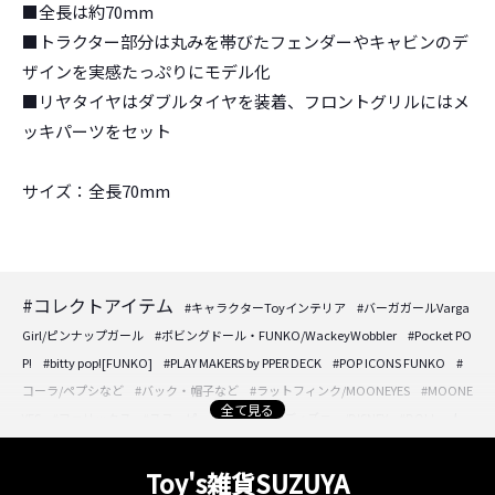
■全長は約70mm
■トラクター部分は丸みを帯びたフェンダーやキャビンのデ
ザインを実感たっぷりにモデル化
■リヤタイヤはダブルタイヤを装着、フロントグリルにはメ
ッキパーツをセット
サイズ：全長70mm
#コレクトアイテム
#キャラクターToyインテリア
#バーガガールVarga
Girl/ピンナップガール
#ボビングドール・FUNKO/WackeyWobbler
#Pocket PO
P!
#bitty pop![FUNKO]
#PLAY MAKERS by PPER DECK
#POP ICONS FUNKO
#
コーラ/ペプシなど
#バック・帽子など
#ラットフィンク/MOONEYES
#MOONE
全て見る
YES
#フェリックス
#スヌーピー/PEANUTS
#ディズニー/DISNEY
#DOLL・人
形・フィギュア
#DOLL・人形・フィギュア
#アクセサリーケースなど
#時計/
置き時計/壁掛け時計
#フォトフレーム/壁掛けプレートなど
#パフュームボトル/
Toy's雑貨SUZUYA