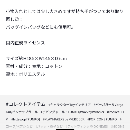
小物入れとしては少し大きめですが持ち手がついており取り
回し◎！
バッグインバッグなどにも使用可。
国内正規ライセンス
サイズ約H18.5×W14.5×D7cm
素材・成分：表地：コットン
裏地：ポリエステル
#コレクトアイテム
#キャラクターToyインテリア
#バーガガールVarga
Girl/ピンナップガール
#ボビングドール・FUNKO/WackeyWobbler
#Pocket PO
P!
#bitty pop![FUNKO]
#PLAY MAKERS by PPER DECK
#POP ICONS FUNKO
#
コーラ/ペプシなど
#バック・帽子など
#ラットフィンク/MOONEYES
#MOONE