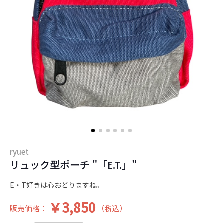
ryuet
リュック型ポーチ "「E.T.」"
E・T好きは心おどりますね。
￥3,850
販売価格：
（税込）